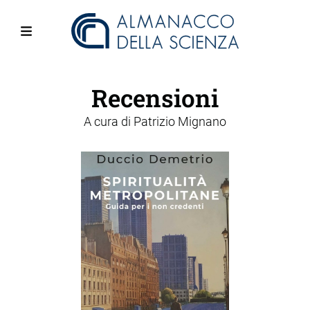
Salta
al
contenuto
Menu
principale
Recensioni
A cura di
Patrizio Mignano