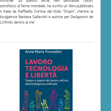
profonde. Su questo tema, Neil deGrasse Tyson,
astrofisico di fama mondiale, ha scritto un libro pubblicato
in Italia da Raffaello Cortina dal titolo “Origini”, mentre la
divulgatrice Barbara Gallavotti è autrice per DeAgostini de
"L'infinito dentro di me"