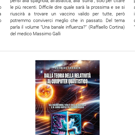
”
pensi alla spagnola, all’asiatica, alla "suina", solo per citare
o
le più recenti. Difficile dire quale sarà la prossima e se si
a
riuscirà a trovare un vaccino valido per tutte, però
o
potremmo conviverci meglio che in passato. Del tema
parla il volume “Una banale influenza?” (Raffaello Cortina)
del medico Massimo Galli