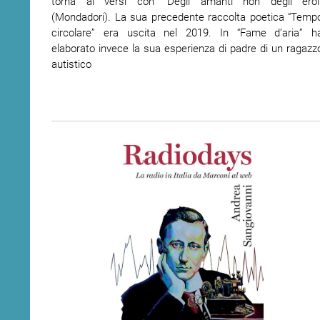
torna ai versi con “Degli amanti non degli eroi
(Mondadori). La sua precedente raccolta poetica “Temp
circolare” era uscita nel 2019. In “Fame d’aria” h
elaborato invece la sua esperienza di padre di un ragazz
autistico