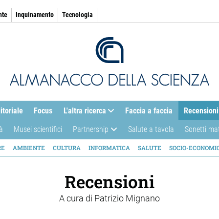
nte
Inquinamento
Tecnologia
itoriale
Focus
L'altra ricerca
Faccia a faccia
Recensioni
à
Musei scientifici
Partnership
Salute a tavola
Sonetti ma
AZIONE
RE
AMBIENTE
CULTURA
INFORMATICA
SALUTE
SOCIO-ECONOMI
ICA
Recensioni
A cura di
Patrizio Mignano