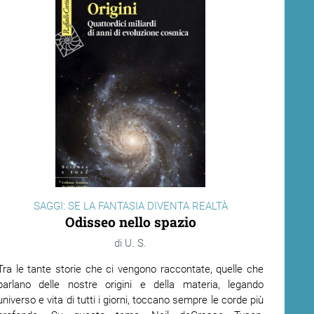
SAGGI: SE LA FANTASIA DIVENTA REALTÀ
Odisseo nello spazio
U. S.
Tra le tante storie che ci vengono raccontate, quelle che
parlano delle nostre origini e della materia, legando
universo e vita di tutti i giorni, toccano sempre le corde più