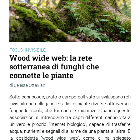
ram
edin
FOCUS: INVISIBILE
Wood wide web: la rete
sotterranea di funghi che
connette le piante
Celeste Ottaviani
Sotto ogni bosco, prato o campo coltivato si sviluppano reti
invisibili che collegano le radici di piante diverse attraverso i
funghi del suolo, che formano le micorrize. Quando queste
associazioni si intrecciano tra ospiti differenti danno vita a
un vero e proprio "internet biologico", capace di trasferire
acqua, nutrienti e segnali di allarme da una pianta all'altra. È
la cosiddetta "wood wide web", come ci ha spiegato