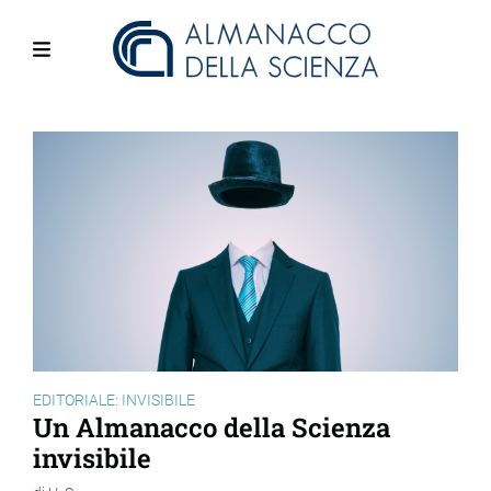
Salta
al
contenuto
Menu
principale
EDITORIALE: INVISIBILE
Un Almanacco della Scienza
invisibile