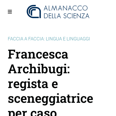
Salta
al
contenuto
Menu
principale
FACCIA A FACCIA: LINGUA E LINGUAGGI
Francesca
Archibugi:
regista e
sceneggiatrice
per caso