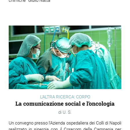
chimiche “Giulio Natta"
ram
edin
L'ALTRA RICERCA: CORPO
La comunicazione social e l’oncologia
U. S.
Un convegno presso l’Azienda ospedaliera dei Colli di Napoli
realizzato in sinergia con il Corecom della Campania per