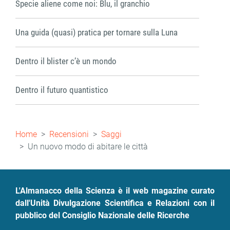
Specie aliene come noi: Blu, il granchio
Una guida (quasi) pratica per tornare sulla Luna
Dentro il blister c’è un mondo
Dentro il futuro quantistico
Briciole
Home
Recensioni
Saggi
di
Un nuovo modo di abitare le città
pane
L'Almanacco della Scienza è il web magazine curato
dall'Unità Divulgazione Scientifica e Relazioni con il
pubblico del Consiglio Nazionale delle Ricerche