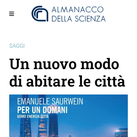
Salta
al
contenuto
Menu
principale
SAGGI
Un nuovo modo
di abitare le città