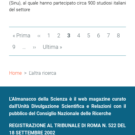
(Sinu), al quale hanno partecipato circa 900 studiosi italiani
del settore
Paginazione
Prima
« Prima
Pagina
‹‹
Page
1
Page
2
Pagina
3
Page
4
Page
5
Page
6
Page
7
Page
8
pagina
precedente
attuale
Page
9
…
Pagina
››
Ultima
Ultima »
successiva
pagina
Briciole
Home
L'altra ricerca
di
pane
L'Almanacco della Scienza è il web magazine curato
dall'Unità Divulgazione Scientifica e Relazioni con il
pubblico del Consiglio Nazionale delle Ricerche
REGISTRAZIONE AL TRIBUNALE DI ROMA N. 522 DEL
18 SETTEMBRE 2002