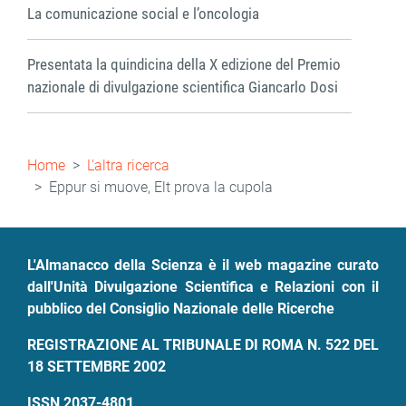
La comunicazione social e l’oncologia
Presentata la quindicina della X edizione del Premio
nazionale di divulgazione scientifica Giancarlo Dosi
Briciole
Home
L'altra ricerca
di
Eppur si muove, Elt prova la cupola
pane
L'Almanacco della Scienza è il web magazine curato
dall'Unità Divulgazione Scientifica e Relazioni con il
pubblico del Consiglio Nazionale delle Ricerche
REGISTRAZIONE AL TRIBUNALE DI ROMA N. 522 DEL
18 SETTEMBRE 2002
ISSN 2037-4801