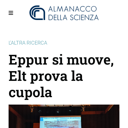
Salta
al
contenuto
Menu
principale
L'ALTRA RICERCA
Eppur si muove,
Elt prova la
cupola