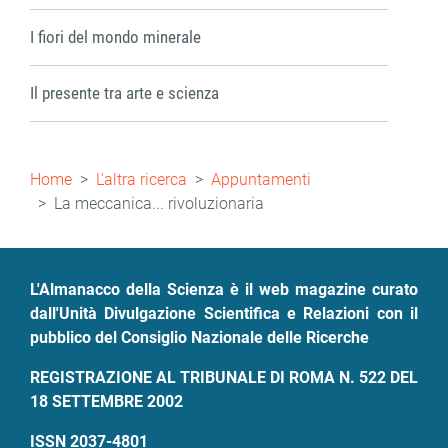
I fiori del mondo minerale
Il presente tra arte e scienza
Briciole
Home
L'altra ricerca
Appuntamenti
di
La meccanica... rivoluzionaria
pane
L'Almanacco della Scienza è il web magazine curato
dall'Unità Divulgazione Scientifica e Relazioni con il
pubblico del Consiglio Nazionale delle Ricerche
REGISTRAZIONE AL TRIBUNALE DI ROMA N. 522 DEL
18 SETTEMBRE 2002
ISSN 2037-4801