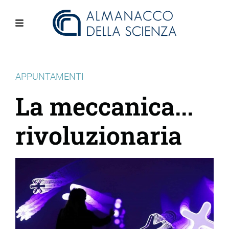
Salta
al
contenuto
Menu
principale
APPUNTAMENTI
La meccanica...
rivoluzionaria