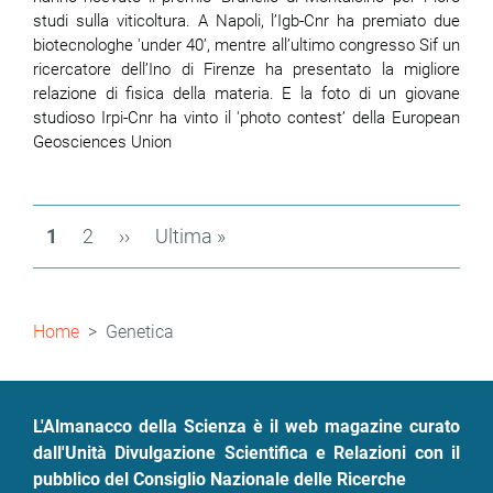
studi sulla viticoltura. A Napoli, l’Igb-Cnr ha premiato due
biotecnologhe 'under 40’, mentre all’ultimo congresso Sif un
ricercatore dell’Ino di Firenze ha presentato la migliore
relazione di fisica della materia. E la foto di un giovane
studioso Irpi-Cnr ha vinto il 'photo contest’ della European
Geosciences Union
Paginazione
Pagina
1
Page
2
Pagina
››
Ultima
Ultima »
attuale
successiva
pagina
Briciole
Home
Genetica
di
pane
L'Almanacco della Scienza è il web magazine curato
dall'Unità Divulgazione Scientifica e Relazioni con il
pubblico del Consiglio Nazionale delle Ricerche