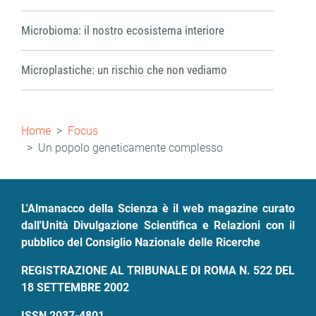
Microbioma: il nostro ecosistema interiore
Microplastiche: un rischio che non vediamo
Briciole
Home
Focus
di
Un popolo geneticamente complesso
pane
L'Almanacco della Scienza è il web magazine curato
dall'Unità Divulgazione Scientifica e Relazioni con il
pubblico del Consiglio Nazionale delle Ricerche
REGISTRAZIONE AL TRIBUNALE DI ROMA N. 522 DEL
18 SETTEMBRE 2002
ISSN 2037-4801