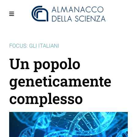
Salta
al
contenuto
Menu
principale
FOCUS: GLI ITALIANI
Un popolo
geneticamente
complesso