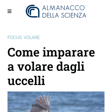
Salta
al
contenuto
Menu
principale
FOCUS: VOLARE
Come imparare
a volare dagli
uccelli