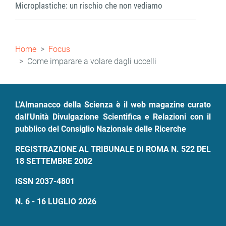
Microplastiche: un rischio che non vediamo
Briciole
Home
Focus
di
Come imparare a volare dagli uccelli
pane
L'Almanacco della Scienza è il web magazine curato
dall'Unità Divulgazione Scientifica e Relazioni con il
pubblico del Consiglio Nazionale delle Ricerche
REGISTRAZIONE AL TRIBUNALE DI ROMA N. 522 DEL
18 SETTEMBRE 2002
ISSN 2037-4801
N. 6 - 16 LUGLIO 2026