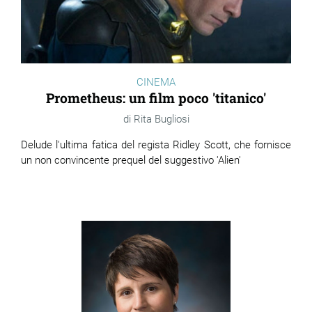
ram
edin
CINEMA
Prometheus: un film poco 'titanico'
Rita Bugliosi
Delude l'ultima fatica del regista Ridley Scott, che fornisce
un non convincente prequel del suggestivo 'Alien'