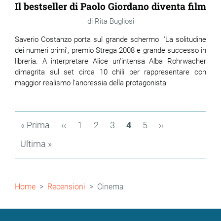
Il bestseller di Paolo Giordano diventa film
Rita Bugliosi
Saverio Costanzo porta sul grande schermo 'La solitudine
dei numeri primi', premio Strega 2008 e grande successo in
libreria. A interpretare Alice un'intensa Alba Rohrwacher
dimagrita sul set circa 10 chili per rappresentare con
maggior realismo l'anoressia della protagonista
Paginazione
Prima
« Prima
Pagina
‹‹
Page
1
Page
2
Page
3
Pagina
4
Page
5
Pagina
››
pagina
precedente
attuale
successiva
Ultima
Ultima »
pagina
Briciole
Home
Recensioni
Cinema
di
pane