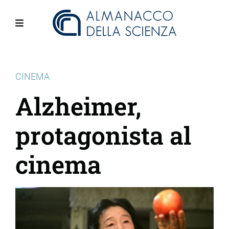
Salta
al
contenuto
Menu
principale
CINEMA
Alzheimer,
protagonista al
cinema