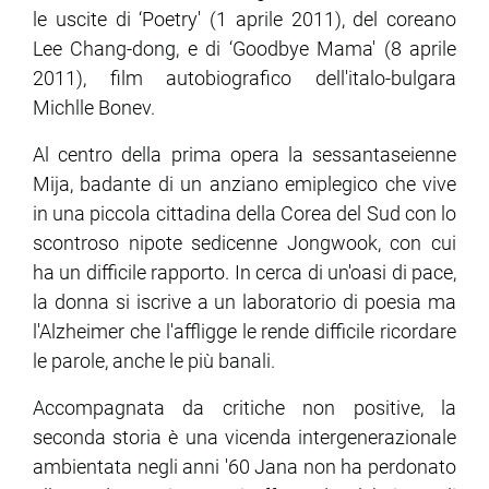
le uscite di ‘Poetry' (1 aprile 2011), del coreano
Lee Chang-dong, e di ‘Goodbye Mama' (8 aprile
ram
edin
2011), film autobiografico dell'italo-bulgara
Michlle Bonev.
Al centro della prima opera la sessantaseienne
Mija, badante di un anziano emiplegico che vive
in una piccola cittadina della Corea del Sud con lo
scontroso nipote sedicenne Jongwook, con cui
ha un difficile rapporto. In cerca di un'oasi di pace,
la donna si iscrive a un laboratorio di poesia ma
l'Alzheimer che l'affligge le rende difficile ricordare
le parole, anche le più banali.
Accompagnata da critiche non positive, la
seconda storia è una vicenda intergenerazionale
ambientata negli anni '60 Jana non ha perdonato