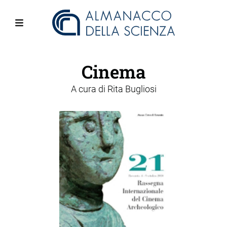
Salta
al
contenuto
Menu
principale
Cinema
A cura di
Rita Bugliosi