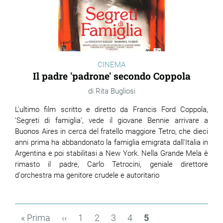
CINEMA
Il padre 'padrone' secondo Coppola
Rita Bugliosi
L'ultimo film scritto e diretto da Francis Ford Coppola,
‘Segreti di famiglia', vede il giovane Bennie arrivare a
Buonos Aires in cerca del fratello maggiore Tetro, che dieci
anni prima ha abbandonato la famiglia emigrata dall'Italia in
Argentina e poi stabilitasi a New York. Nella Grande Mela è
rimasto il padre, Carlo Tetrocini, geniale direttore
d'orchestra ma genitore crudele e autoritario
Paginazione
Prima
« Prima
Pagina
‹‹
Page
1
Page
2
Page
3
Page
4
Pagina
5