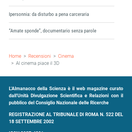
Ipersonnia: da disturbo a pena carceraria
“Amate sponde”, documentario senza parole
Briciole
Home
Recensioni
Cinema
di
Al cinema piace il 3D
pane
L'Almanacco della Scienza è il web magazine curato
dall'Unità Divulgazione Scientifica e Relazioni con il
pubblico del Consiglio Nazionale delle Ricerche
REGISTRAZIONE AL TRIBUNALE DI ROMA N. 522 DEL
18 SETTEMBRE 2002