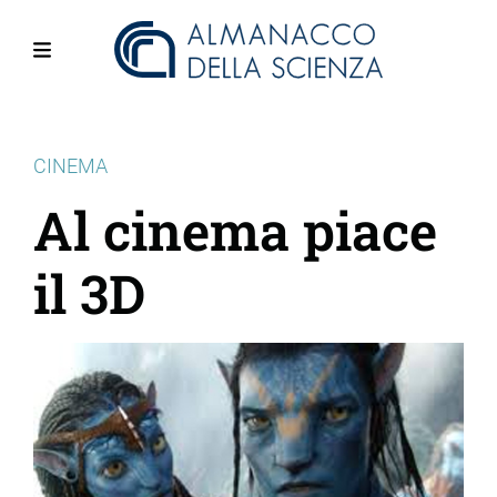
Salta
al
contenuto
Menu
principale
CINEMA
Al cinema piace
il 3D