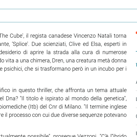
The Cube', il regista canadese Vincenzo Natali torna
nte, ‘Splice'. Due scienziati, Clive ed Elsa, esperti in
desiderio di aprire la strada alla cura di numerose
 vita a una chimera, Dren, una creatura metà donna
 e psichici, che si trasformano però in un incubo per i
fico in questo thriller, che affronta un tema attuale
 Dna? "Il titolo è ispirato al mondo della genetica",
biomediche (Itb) del Cnr di Milano. "Il termine inglese
icare il processo con cui due diverse sequenze potevano
ualmente possibile", prosegue Vezzoni. "C'è l'‘ibrido