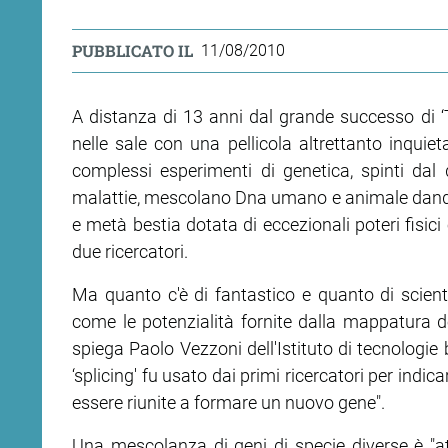
PUBBLICATO IL
11/08/2010
A distanza di 13 anni dal grande successo di ‘
nelle sale con una pellicola altrettanto inquieta
complessi esperimenti di genetica, spinti dal 
malattie, mescolano Dna umano e animale dando
e metà bestia dotata di eccezionali poteri fisici
due ricercatori.
Ma quanto c'è di fantastico e quanto di scienti
come le potenzialità fornite dalla mappatura del
spiega Paolo Vezzoni dell'Istituto di tecnologie 
‘splicing' fu usato dai primi ricercatori per ind
essere riunite a formare un nuovo gene".
Una mescolanza di geni di specie diverse è "att