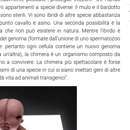
mi appartenenti a specie diverse: il mulo e il bardotto
ono sterili. Vi sono ibridi di altre specie abbastanza
ppunto cavallo e asino. Una seconda possibilità è la
a che non può esistere in natura. Mentre l'ibrido è
ta del genoma (formate dall'unione di uno spermatozoo
ie: pertanto ogni cellula contiene un nuovo genoma
a un'altra), la chimera è un organismo composto da
cono a convivere. La chimera più spettacolare è forse
smi di una specie in cui si siano iniettati geni di altre
à vita ad animali transgenici".