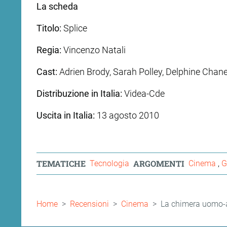
La scheda
Titolo:
Splice
Regia:
Vincenzo Natali
Cast:
Adrien Brody, Sarah Polley, Delphine Chan
Distribuzione in Italia:
Videa-Cde
Uscita in Italia:
13 agosto 2010
TEMATICHE
ARGOMENTI
Tecnologia
Cinema
G
Briciole
Home
Recensioni
Cinema
La chimera uomo-a
di