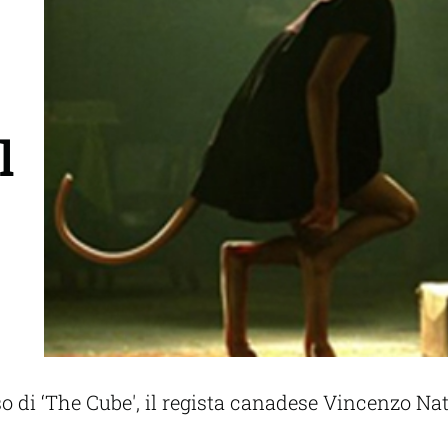
l
 di ‘The Cube', il regista canadese Vincenzo Nata