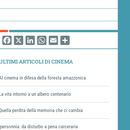
Facebook
X
LinkedIn
WhatsApp
Email
Share
ULTIMI ARTICOLI DI CINEMA
Al cinema in difesa della foresta amazzonica
La vita intorno a un albero centenario
Quella perdita della memoria che ci cambia
Ipersonnia: da disturbo a pena carceraria