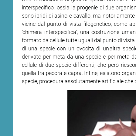
interspecifico', ossia la progenie di due organis
sono ibridi di asino e cavallo, ma notoriamente s
ram
edin
vicine dal punto di vista filogenetico, come a
‘chimera interspecifica', una costruzione uman
formato da cellule tutte uguali dal punto di vis
di una specie con un ovocita di un'altra spec
derivato per metà da una specie e per metà d
cellule di due specie differenti, che però ries
quella tra pecora e capra. Infine, esistono organi
specie, procedura assolutamente artificiale che d