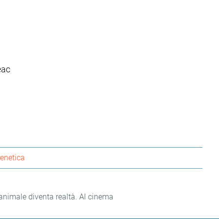
eac
enetica
nimale diventa realtà. Al cinema