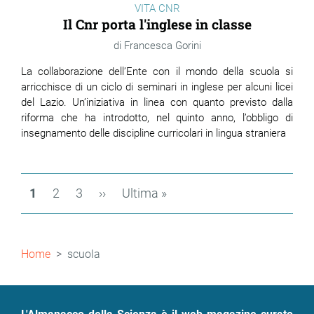
VITA CNR
Il Cnr porta l'inglese in classe
Francesca Gorini
La collaborazione dell’Ente con il mondo della scuola si
arricchisce di un ciclo di seminari in inglese per alcuni licei
del Lazio. Un’iniziativa in linea con quanto previsto dalla
riforma che ha introdotto, nel quinto anno, l’obbligo di
insegnamento delle discipline curricolari in lingua straniera
Paginazione
Pagina
1
Page
2
Page
3
Pagina
››
Ultima
Ultima »
attuale
successiva
pagina
Briciole
Home
scuola
di
pane