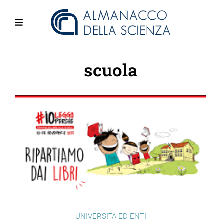
Salta
al
contenuto
Menu
principale
scuola
UNIVERSITÀ ED ENTI