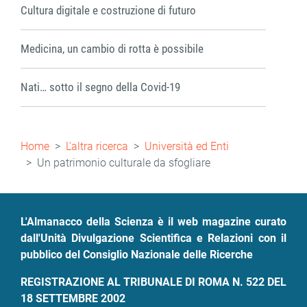
Cultura digitale e costruzione di futuro
Medicina, un cambio di rotta è possibile
Nati… sotto il segno della Covid-19
Briciole
Home
L'altra ricerca
Università ed Enti
di
Un patrimonio culturale da sfogliare
pane
L'Almanacco della Scienza è il web magazine curato
dall'Unità Divulgazione Scientifica e Relazioni con il
pubblico del Consiglio Nazionale delle Ricerche
REGISTRAZIONE AL TRIBUNALE DI ROMA N. 522 DEL
18 SETTEMBRE 2002