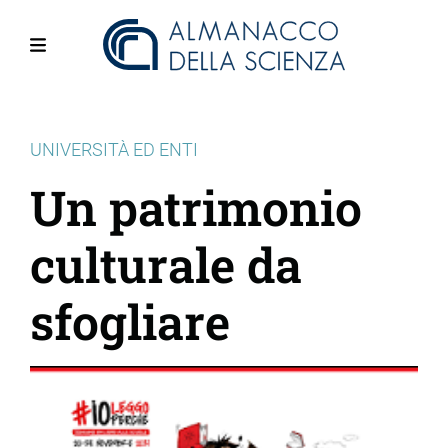
Salta
al
contenuto
Menu
principale
UNIVERSITÀ ED ENTI
Un patrimonio
culturale da
sfogliare