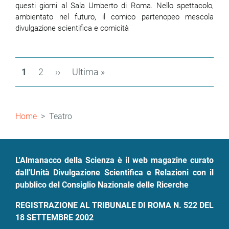
questi giorni al Sala Umberto di Roma. Nello spettacolo,
ambientato nel futuro, il comico partenopeo mescola
divulgazione scientifica e comicità
Paginazione
Pagina
1
Page
2
Pagina
››
Ultima
Ultima »
attuale
successiva
pagina
Briciole
Home
Teatro
di
pane
L'Almanacco della Scienza è il web magazine curato
dall'Unità Divulgazione Scientifica e Relazioni con il
pubblico del Consiglio Nazionale delle Ricerche
REGISTRAZIONE AL TRIBUNALE DI ROMA N. 522 DEL
18 SETTEMBRE 2002