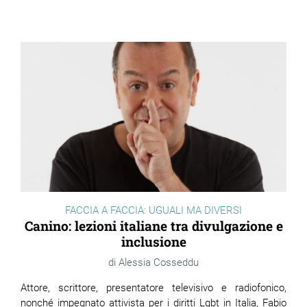
ram
edin
FACCIA A FACCIA: UGUALI MA DIVERSI
Canino: lezioni italiane tra divulgazione e
inclusione
Alessia Cosseddu
Attore, scrittore, presentatore televisivo e radiofonico,
nonché impegnato attivista per i diritti Lgbt in Italia, Fabio