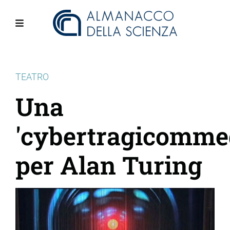
Salta
al
contenuto
Menu
principale
TEATRO
Una
'cybertragicomme
per Alan Turing