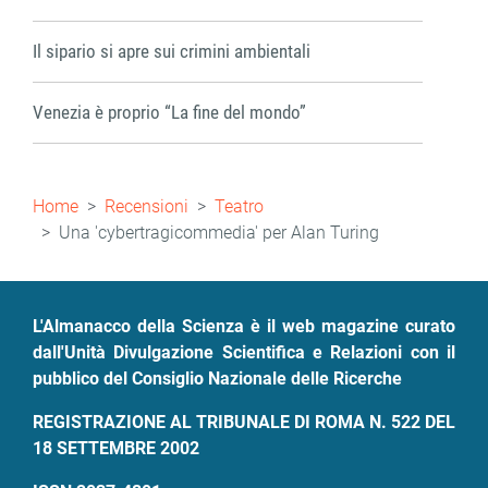
Il sipario si apre sui crimini ambientali
Venezia è proprio “La fine del mondo”
Briciole
Home
Recensioni
Teatro
di
Una 'cybertragicommedia' per Alan Turing
pane
L'Almanacco della Scienza è il web magazine curato
dall'Unità Divulgazione Scientifica e Relazioni con il
pubblico del Consiglio Nazionale delle Ricerche
REGISTRAZIONE AL TRIBUNALE DI ROMA N. 522 DEL
18 SETTEMBRE 2002