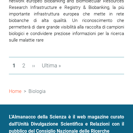
network europeo Biobanking and Biomolecular Resources
Research Infrastructure e Registry & Biobanking, la più
importante infrastruttura europea che mette in rete
biobanche di alta qualità. Un riconoscimento che
permetterà di dare grande visibilità alla raccolta di campioni
biologici e condividere preziose informazioni per la ricerca
sulle malattie rare
Paginazione
Pagina
1
Page
2
Pagina
››
Ultima
Ultima »
attuale
successiva
pagina
Briciole
Home
Biologia
di
pane
L'Almanacco della Scienza è il web magazine curato
dall'Unità Divulgazione Scientifica e Relazioni con il
pubblico del Consiglio Nazionale delle Ricerche