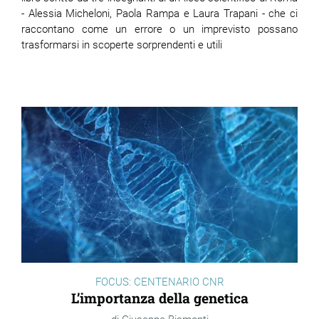
- Alessia Micheloni, Paola Rampa e Laura Trapani - che ci
raccontano come un errore o un imprevisto possano
ram
edin
trasformarsi in scoperte sorprendenti e utili
FOCUS: CENTENARIO CNR
L’importanza della genetica