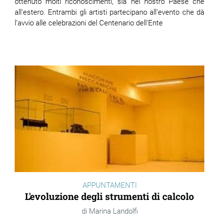
ottenuto molti riconoscimenti, sia nel nostro Paese che
all’estero. Entrambi gli artisti partecipano all’evento che dà
l’avvio alle celebrazioni del Centenario dell’Ente
ram
edin
APPUNTAMENTI
L'evoluzione degli strumenti di calcolo
Marina Landolfi