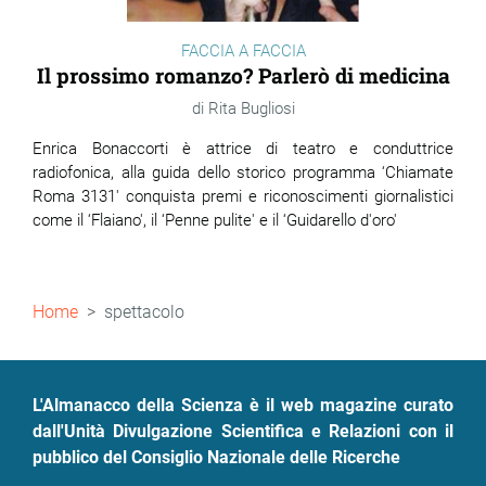
FACCIA A FACCIA
Il prossimo romanzo? Parlerò di medicina
Rita Bugliosi
Enrica Bonaccorti è attrice di teatro e conduttrice
radiofonica, alla guida dello storico programma ‘Chiamate
Roma 3131' conquista premi e riconoscimenti giornalistici
come il ‘Flaiano', il ‘Penne pulite' e il ‘Guidarello d'oro'
Briciole
Home
spettacolo
di
pane
L'Almanacco della Scienza è il web magazine curato
dall'Unità Divulgazione Scientifica e Relazioni con il
pubblico del Consiglio Nazionale delle Ricerche