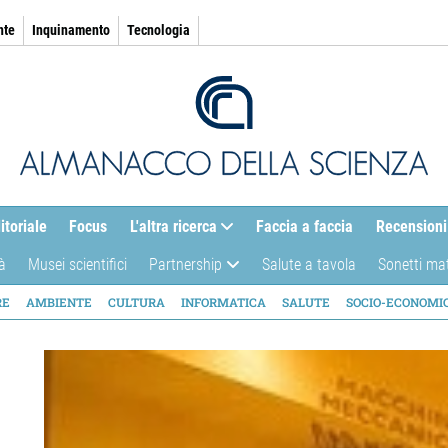
nte
Inquinamento
Tecnologia
itoriale
Focus
L'altra ricerca
Faccia a faccia
Recensioni
à
Musei scientifici
Partnership
Salute a tavola
Sonetti ma
AZIONE
RE
AMBIENTE
CULTURA
INFORMATICA
SALUTE
SOCIO-ECONOMI
ICA