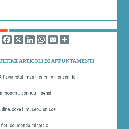
Facebook
X
LinkedIn
WhatsApp
Email
Share
ULTIMI ARTICOLI DI APPUNTAMENTI
A Pavia rettili marini di milioni di anni fa
In mostra… con tutti i sensi
Udine, dove il museo… unisce
I fiori del mondo minerale