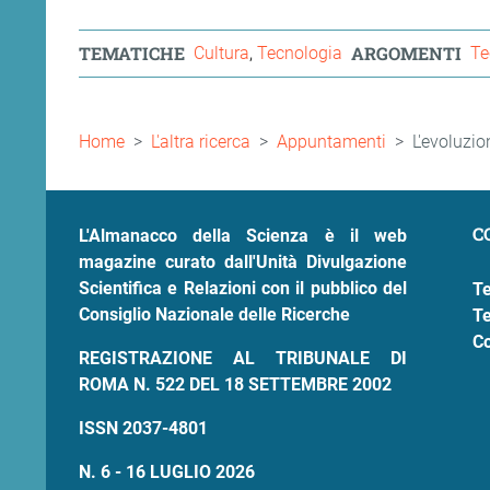
TEMATICHE
ARGOMENTI
Cultura
Tecnologia
Te
ram
edin
Briciole
Home
L'altra ricerca
Appuntamenti
L'evoluzio
di
pane
C
L'Almanacco della Scienza è il web
magazine curato dall'Unità Divulgazione
Scientifica e Relazioni con il pubblico del
Te
Consiglio Nazionale delle Ricerche
Te
Co
REGISTRAZIONE AL TRIBUNALE DI
ROMA N. 522 DEL 18 SETTEMBRE 2002
ISSN 2037-4801
N. 6 - 16 LUGLIO 2026