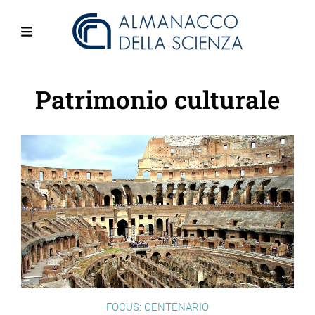
Salta
al
contenuto
Menu
principale
Patrimonio culturale
FOCUS: CENTENARIO