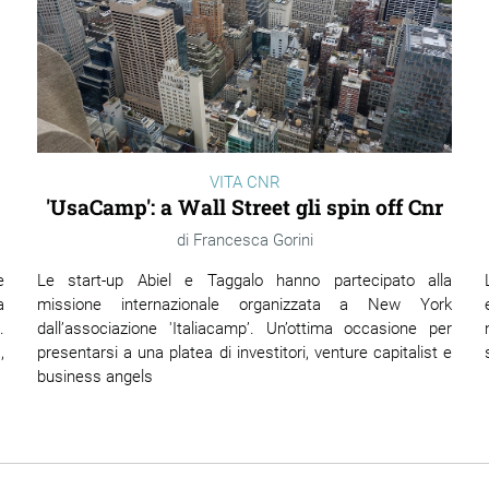
VITA CNR
'UsaCamp': a Wall Street gli spin off Cnr
Francesca Gorini
Le start-up Abiel e Taggalo hanno partecipato alla
e
missione internazionale organizzata a New York
a
dall’associazione 'Italiacamp’. Un’ottima occasione per
.
presentarsi a una platea di investitori, venture capitalist e
,
business angels