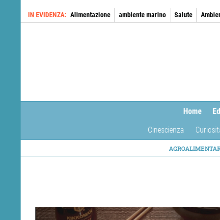
Salta
IN EVIDENZA
Alimentazione
ambiente marino
Salute
Ambie
al
contenuto
principale
Home
Ed
Cinescienza
Curiosit
NAVIG
AGROALIMENTA
TEMAT