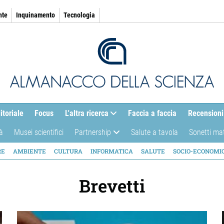
nte
Inquinamento
Tecnologia
itoriale
Focus
L'altra ricerca
Faccia a faccia
Recensioni
à
Musei scientifici
Partnership
Salute a tavola
Sonetti ma
AZIONE
RE
AMBIENTE
CULTURA
INFORMATICA
SALUTE
SOCIO-ECONOMI
ICA
Brevetti