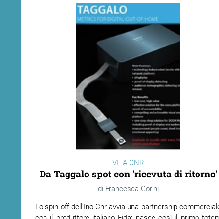
VITA CNR
Da Taggalo spot con 'ricevuta di ritorno'
Francesca Gorini
Lo spin off dell'Ino-Cnr avvia una partnership commercial
con il produttore italiano Fida: nasce così il primo tote