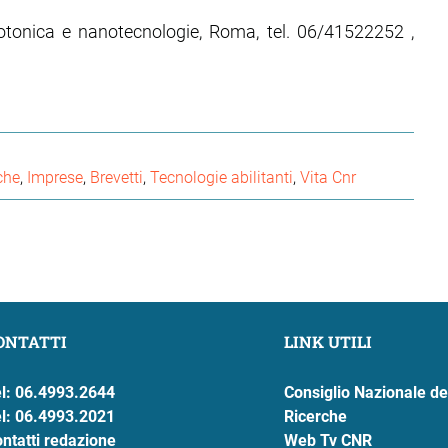
fotonica e nanotecnologie, Roma, tel. 06/41522252 ,
che
Imprese
Brevetti
Tecnologie abilitanti
Vita Cnr
ONTATTI
LINK UTILI
l: 06.4993.2644
Consiglio Nazionale de
l: 06.4993.2021
Ricerche
ntatti redazione
Web Tv CNR