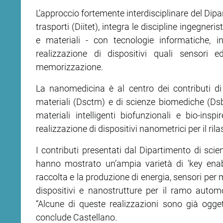
L’approccio fortemente interdisciplinare del Dipar
ram
edin
trasporti (Diitet), integra le discipline ingegneri
e materiali - con tecnologie informatiche, i
realizzazione di dispositivi quali sensori 
memorizzazione.
La nanomedicina è al centro dei contributi di
materiali (Dsctm) e di scienze biomediche (Dsb).
materiali intelligenti biofunzionali e bio-ins
realizzazione di dispositivi nanometrici per il rila
I contributi presentati dal Dipartimento di scien
hanno mostrato un’ampia varietà di 'key enabli
raccolta e la produzione di energia, sensori per 
dispositivi e nanostrutture per il ramo automo
“Alcune di queste realizzazioni sono già ogget
conclude Castellano.