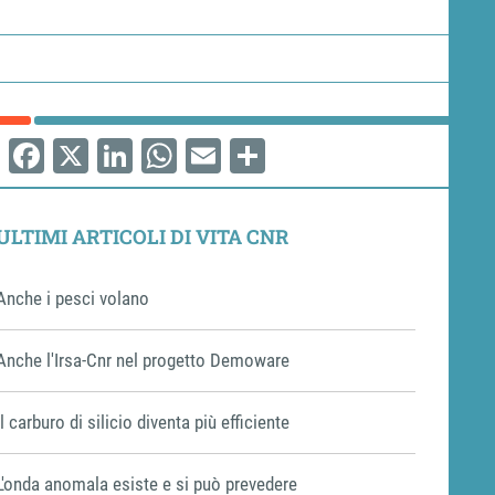
Facebook
X
LinkedIn
WhatsApp
Email
Share
ULTIMI ARTICOLI DI VITA CNR
Anche i pesci volano
Anche l'Irsa-Cnr nel progetto Demoware
Il carburo di silicio diventa più efficiente
L'onda anomala esiste e si può prevedere