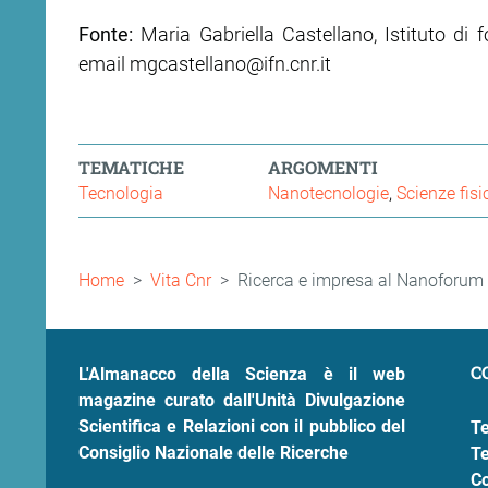
Fonte:
Maria Gabriella Castellano, Istituto di 
email mgcastellano@ifn.cnr.it
TEMATICHE
ARGOMENTI
Tecnologia
Nanotecnologie
Scienze fisi
Briciole
Home
Vita Cnr
Ricerca e impresa al Nanoforum
di
pane
C
L'Almanacco della Scienza è il web
magazine curato dall'Unità Divulgazione
Scientifica e Relazioni con il pubblico del
Te
Consiglio Nazionale delle Ricerche
Te
Co