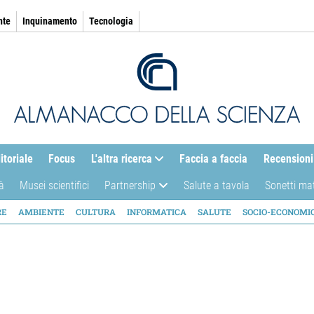
nte
Inquinamento
Tecnologia
itoriale
Focus
L'altra ricerca
Faccia a faccia
Recensioni
à
Musei scientifici
Partnership
Salute a tavola
Sonetti ma
AZIONE
RE
AMBIENTE
CULTURA
INFORMATICA
SALUTE
SOCIO-ECONOMI
ICA