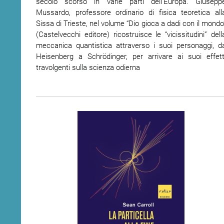
secolo scorso in varie parti dell'Europa. Giusepp
Mussardo, professore ordinario di fisica teoretica all
Sissa di Trieste, nel volume “Dio gioca a dadi con il mondo
(Castelvecchi editore) ricostruisce le “vicissitudini” dell
meccanica quantistica attraverso i suoi personaggi, d
Heisenberg a Schrödinger, per arrivare ai suoi effett
travolgenti sulla scienza odierna