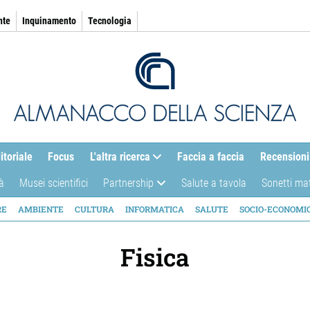
nte
Inquinamento
Tecnologia
itoriale
Focus
L'altra ricerca
Faccia a faccia
Recensioni
à
Musei scientifici
Partnership
Salute a tavola
Sonetti ma
AZIONE
RE
AMBIENTE
CULTURA
INFORMATICA
SALUTE
SOCIO-ECONOMI
ICA
Fisica