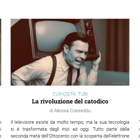
CURIOSITÀ: TUBI
La rivoluzione del catodico
Alessia Cosseddu
o
Il televisore esiste da molto tempo, ma la sua tecnologia
i
si è trasformata dagli inizi ad oggi. Tutto parte dalla
o
seconda metà dell’Ottocento con la scoperta dell’elettrone