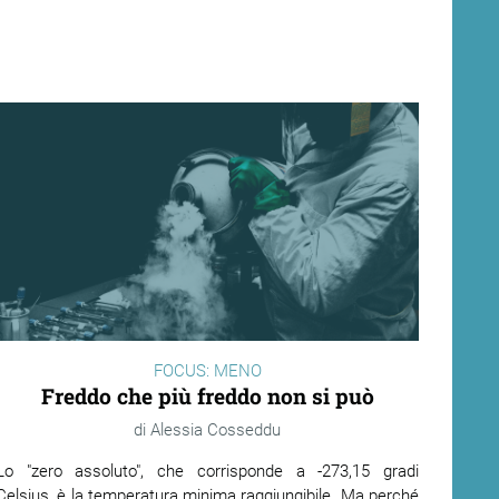
FOCUS: MENO
Freddo che più freddo non si può
Alessia Cosseddu
Lo "zero assoluto", che corrisponde a -273,15 gradi
Celsius, è la temperatura minima raggiungibile. Ma perché