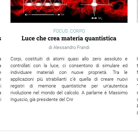
FOCUS: CORPO
Luce che crea materia quantistica
s
Alessandro Frandi
Corpi, costituiti di atomi quasi allo zero assoluto e
a
controllati con la luce, ci consentono di simulare ed
a
individuare materiali con nuove proprietà. Tra le
e
applicazioni più strabilianti c’è quella di creare nuovi
e
registri di memorie quantistiche per un’autentica
i
rivoluzione nel mondo del calcolo. A parlarne è Massimo
a
Inguscio, già presidente del Cnr
i