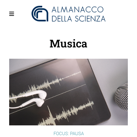
Salta
al
contenuto
Menu
principale
Musica
FOCUS: PAUSA