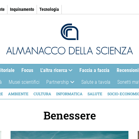
nte
Inquinamento
Tecnologia
itoriale
Focus
L'altra ricerca
Faccia a faccia
Recensioni
à
Musei scientifici
Partnership
Salute a tavola
Sonetti ma
AZIONE
RE
AMBIENTE
CULTURA
INFORMATICA
SALUTE
SOCIO-ECONOMI
ICA
Benessere