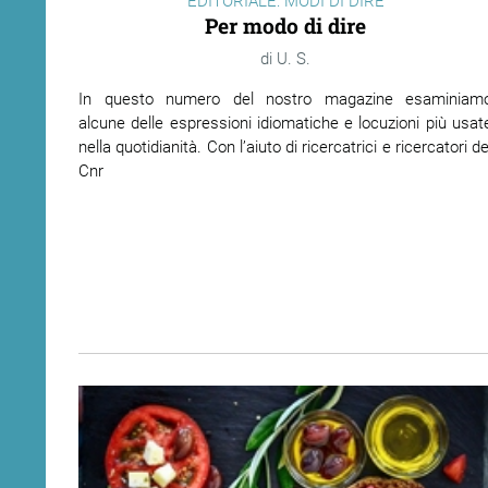
EDITORIALE: MODI DI DIRE
Per modo di dire
ram
edin
U. S.
In questo numero del
nostro magazine esaminiam
alcune delle espressioni idiomatiche e locuzioni più usat
nella quotidianità. Con l’aiuto di ricercatrici e ricercatori de
Cnr