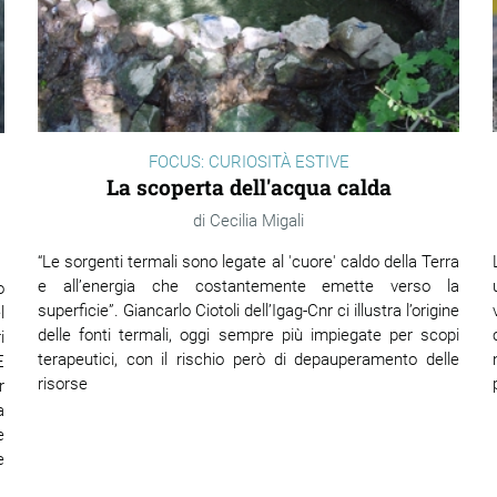
FOCUS: CURIOSITÀ ESTIVE
La scoperta dell'acqua calda
Cecilia Migali
“Le sorgenti termali sono legate al 'cuore' caldo della Terra
e all’energia che costantemente emette verso la
o
superficie”. Giancarlo Ciotoli dell’Igag-Cnr ci illustra l’origine
l
delle fonti termali, oggi sempre più impiegate per scopi
i
terapeutici, con il rischio però di depauperamento delle
È
risorse
r
a
e
e