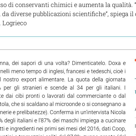
uso di conservanti chimici e aumenta la qualità. 
da diverse pubblicazioni scientifiche”, spiega il d
. Logrieco
na, dei sapori di una volta? Dimenticatelo. Doxa e
lli meno tempo di inglesi, francesi e tedeschi, cioè i
el nostro export alimentare. La quota della giornata
er gli stranieri e scende al 34 per gli italiani. I
te dai cibi pronti o lavorati dal commerciante o dal
ntola, che si scaldano al microonde o si consegnano a
erie e prelibatezze). Conferma in un'intervista Nicola
% degli italiani e l'87% dei maschi impiega a cucinare
ti e ingredienti nei primi sei mesi del 2016, dati Coop,