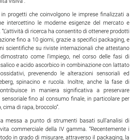
ità visiva”.
in progetti che coinvolgono le imprese finalizzati a
che intercettino le moderne esigenze del mercato e
 “L'attività di ricerca ha consentito di ottenere prodotti
ione fino a 10 giorni, grazie a specifici packaging, e
i scientifiche su riviste internazionali che attestano
to dimostrato come l'impiego, nel corso delle fasi di
ossalico e acido ascorbico in combinazione con lattato
ssidativi, prevenendo le alterazioni sensoriali ed
eberg, spinacino e rucola. Inoltre, anche la fase di
ntribuisce in maniera significativa a preservare
 sensoriale fino al consumo finale, in particolare per
o, cima di rapa, broccolo”.
la messa a punto di strumenti basati sull'analisi di
o vita commerciale della IV gamma. “Recentemente i
do in grado di misurare, attraverso il packaging, la