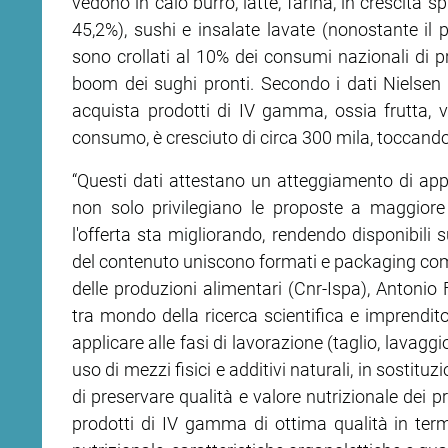
vedono in calo burro, latte, farina, in crescita s
45,2%), sushi e insalate lavate (nonostante il p
ram
edin
sono crollati al 10% dei consumi nazionali di pro
boom dei sughi pronti. Secondo i dati Nielsen 
acquista prodotti di IV gamma, ossia frutta, ve
consumo, è cresciuto di circa 300 mila, toccando
“Questi dati attestano un atteggiamento di ap
non solo privilegiano le proposte a maggior
l'offerta sta migliorando, rendendo disponibili 
del contenuto uniscono formati e packaging comodi 
delle produzioni alimentari (Cnr-Ispa), Antonio 
tra mondo della ricerca scientifica e imprendito
applicare alle fasi di lavorazione (taglio, lavag
uso di mezzi fisici e additivi naturali, in sostitu
di preservare qualità e valore nutrizionale dei p
prodotti di IV gamma di ottima qualità in termi