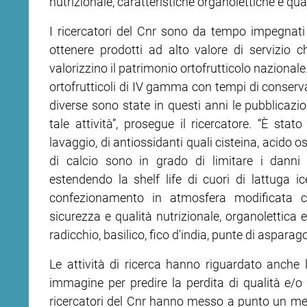
nutrizionale, caratteristiche organolettiche e qual
I ricercatori del Cnr sono da tempo impegnati 
ottenere prodotti ad alto valore di servizio 
valorizzino il patrimonio ortofrutticolo nazionale.
ortofrutticoli di IV gamma con tempi di conservaz
diverse sono state in questi anni le pubblicazion
tale attività”, prosegue il ricercatore. “È sta
lavaggio, di antiossidanti quali cisteina, acido 
di calcio sono in grado di limitare i danni o
estendendo la shelf life di cuori di lattuga ic
confezionamento in atmosfera modificata co
sicurezza e qualità nutrizionale, organolettica e
radicchio, basilico, fico d'india, punte di asparag
Le attività di ricerca hanno riguardato anche 
immagine per predire la perdita di qualità e/
ricercatori del Cnr hanno messo a punto un meto