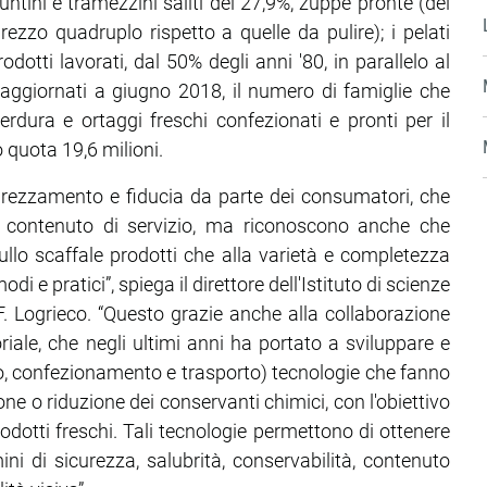
puntini e tramezzini saliti del 27,9%, zuppe pronte (del
rezzo quadruplo rispetto a quelle da pulire); i pelati
dotti lavorati, dal 50% degli anni '80, in parallelo al
aggiornati a giugno 2018, il numero di famiglie che
rdura e ortaggi freschi confezionati e pronti per il
 quota 19,6 milioni.
prezzamento e fiducia da parte dei consumatori, che
e contenuto di servizio, ma riconoscono anche che
sullo scaffale prodotti che alla varietà e completezza
e pratici”, spiega il direttore dell'Istituto di scienze
F. Logrieco. “Questo grazie anche alla collaborazione
riale, che negli ultimi anni ha portato a sviluppare e
gio, confezionamento e trasporto) tecnologie che fanno
zione o riduzione dei conservanti chimici, con l'obiettivo
rodotti freschi. Tali tecnologie permettono di ottenere
ni di sicurezza, salubrità, conservabilità, contenuto