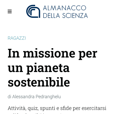
Salta
al
contenuto
Menu
principale
RAGAZZI
In missione per
un pianeta
sostenibile
di Alessandra Pedranghelu
Attività, quiz, spunti e sfide per esercitarsi