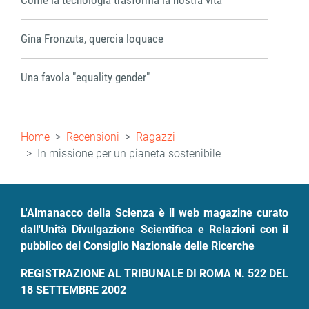
Come la tecnologia trasforma la nostra vita
Gina Fronzuta, quercia loquace
Una favola "equality gender"
Briciole
Home
Recensioni
Ragazzi
di
In missione per un pianeta sostenibile
pane
L'Almanacco della Scienza è il web magazine curato
dall'Unità Divulgazione Scientifica e Relazioni con il
pubblico del Consiglio Nazionale delle Ricerche
REGISTRAZIONE AL TRIBUNALE DI ROMA N. 522 DEL
18 SETTEMBRE 2002