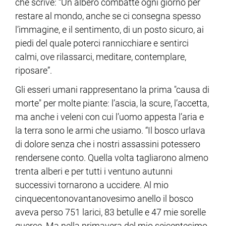
che scrive: “Un albero combatte ogni giorno per
restare al mondo, anche se ci consegna spesso
l’immagine, e il sentimento, di un posto sicuro, ai
piedi del quale poterci rannicchiare e sentirci
calmi, ove rilassarci, meditare, contemplare,
riposare”.
Gli esseri umani rappresentano la prima "causa di
morte" per molte piante: l’ascia, la scure, l’accetta,
ma anche i veleni con cui l’uomo appesta l’aria e
la terra sono le armi che usiamo. “Il bosco urlava
di dolore senza che i nostri assassini potessero
rendersene conto. Quella volta tagliarono almeno
trenta alberi e per tutti i ventuno autunni
successivi tornarono a uccidere. Al mio
cinquecentonovantanovesimo anello il bosco
aveva perso 751 larici, 83 betulle e 47 mie sorelle
querce. Ma nella primavera del mio seicentesimo