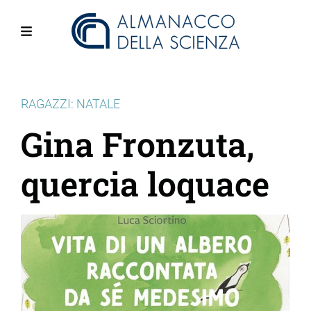
Salta
al
contenuto
Menu
principale
RAGAZZI: NATALE
Gina Fronzuta,
quercia loquace