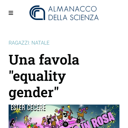
Salta
al
contenuto
Menu
principale
RAGAZZI: NATALE
Una favola
"equality
gender"