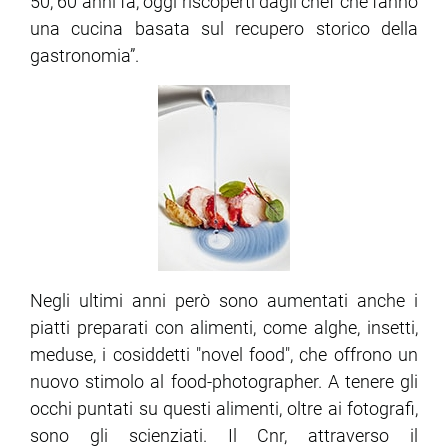
50, 60 anni fa, oggi riscoperti dagli chef che fanno
una cucina basata sul recupero storico della
ram
edin
gastronomia”.
Negli ultimi anni però sono aumentati anche i
piatti preparati con alimenti, come alghe, insetti,
meduse, i cosiddetti "novel food", che offrono un
nuovo stimolo al food-photographer. A tenere gli
occhi puntati su questi alimenti, oltre ai fotografi,
sono gli scienziati. Il Cnr, attraverso il