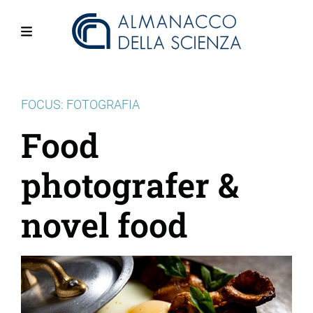
Salta
al
contenuto
Menu
principale
FOCUS: FOTOGRAFIA
Food
photografer &
novel food