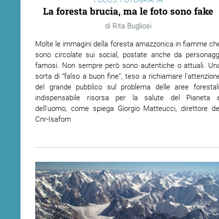
FOCUS: FOTOGRAFIA
La foresta brucia, ma le foto sono fake
ram
edin
Rita Bugliosi
Molte le immagini della foresta amazzonica in fiamme ch
sono circolate sui social, postate anche da personagg
famosi. Non sempre però sono autentiche o attuali. Un
sorta di “falso a buon fine”, teso a richiamare l'attenzion
del grande pubblico sul problema delle aree forestali
indispensabile risorsa per la salute del Pianeta 
dell'uomo, come spiega Giorgio Matteucci, direttore de
Cnr-Isafom