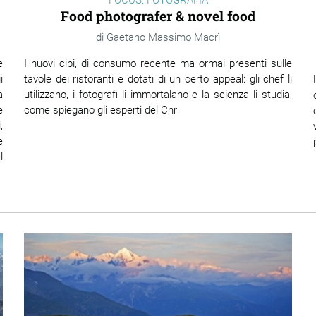
Food photografer & novel food
Gaetano Massimo Macrì
I nuovi cibi, di consumo recente ma ormai presenti sulle
e
tavole dei ristoranti e dotati di un certo appeal: gli chef li
i
utilizzano, i fotografi li immortalano e la scienza li studia,
a
come spiegano gli esperti del Cnr
e
,
e
l