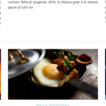
rumore, fatta di esigenze, diritti, le stesse gioie e le stesse
i
paure di tutti noi
o
a
o
e
FOCUS: FOTOGRAFIA