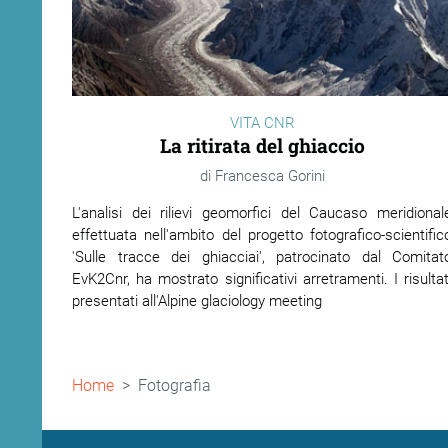
VITA CNR
La ritirata del ghiaccio
Francesca Gorini
L'analisi dei rilievi geomorfici del Caucaso meridional
effettuata nell'ambito del progetto fotografico-scientific
'Sulle tracce dei ghiacciai', patrocinato dal Comitat
EvK2Cnr, ha mostrato significativi arretramenti. I risultat
presentati all'Alpine glaciology meeting
Briciole
Home
Fotografia
di