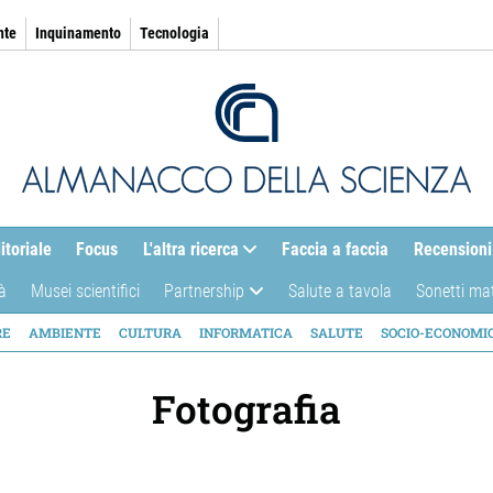
nte
Inquinamento
Tecnologia
itoriale
Focus
L'altra ricerca
Faccia a faccia
Recensioni
à
Musei scientifici
Partnership
Salute a tavola
Sonetti ma
AZIONE
RE
AMBIENTE
CULTURA
INFORMATICA
SALUTE
SOCIO-ECONOMI
ICA
Fotografia