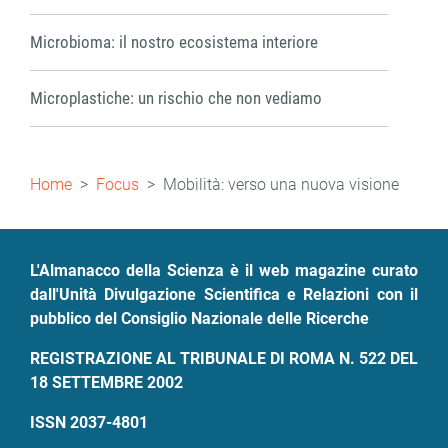
Microbioma: il nostro ecosistema interiore
Microplastiche: un rischio che non vediamo
Briciole
Home
Focus
Mobilità: verso una nuova visione
di
pane
L'Almanacco della Scienza è il web magazine curato
dall'Unità Divulgazione Scientifica e Relazioni con il
pubblico del Consiglio Nazionale delle Ricerche
REGISTRAZIONE AL TRIBUNALE DI ROMA N. 522 DEL
18 SETTEMBRE 2002
ISSN 2037-4801