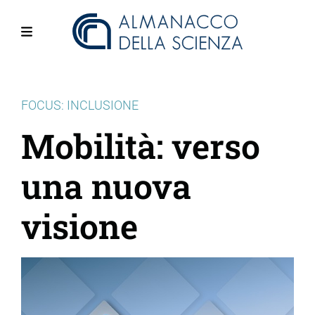
Salta
al
contenuto
Menu
principale
FOCUS: INCLUSIONE
Mobilità: verso
una nuova
visione