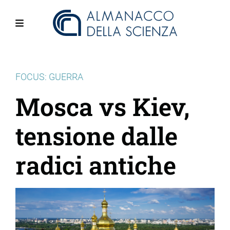
Salta
al
contenuto
Menu
principale
FOCUS: GUERRA
Mosca vs Kiev,
tensione dalle
radici antiche