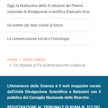
Oggi, la finalissima della XI edizione del Premio
nazionale di divulgazione scientifica Giancarlo Dosi
Un evento per dare colore al futuro
La comunicazione social e l’oncologia
Briciole
Home
L'altra ricerca
di
Col digitale la Pa diventa davvero pubblica
pane
L'Almanacco della Scienza è il web magazine curato
dall'Unità Divulgazione Scientifica e Relazioni con il
pubblico del Consiglio Nazionale delle Ricerche
REGISTRAZIONE AL TRIBUNALE DI ROMA N. 522 DEL