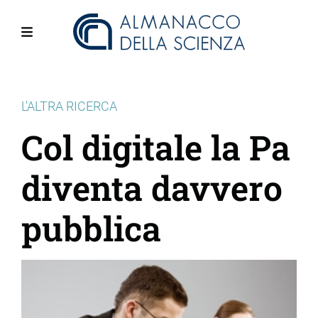
Salta
al
contenuto
Menu
principale
L'ALTRA RICERCA
Col digitale la Pa
diventa davvero
pubblica