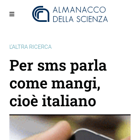
Salta
al
contenuto
Menu
principale
L'ALTRA RICERCA
Per sms parla
come mangi,
cioè italiano