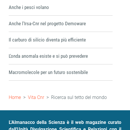
Anche i pesci volano
Anche l'Irsa-Cnr nel progetto Demoware
Il carburo di silicio diventa più efficiente
L'onda anomala esiste e si può prevedere
Macromolecole per un futuro sostenibile
Briciole
Home
Vita Cnr
Ricerca sul tetto del mondo
di
pane
L'Almanacco della Scienza è il web magazine curato
dall'Unità Divulgazione Scientifica e Relazioni con il