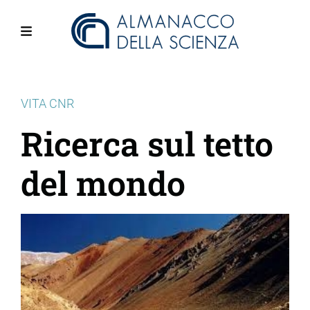
Salta
al
contenuto
Menu
principale
VITA CNR
Ricerca sul tetto
del mondo