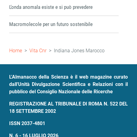
L'onda anomala esiste e si può prevedere
Macromolecole per un futuro sostenibile
Briciole
Home
Vita Cnr
Indiana Jones Marocco
di
pane
L'Almanacco della Scienza è il web magazine curato
dall'Unità Divulgazione Scientifica e Relazioni con il
pubblico del Consiglio Nazionale delle Ricerche
REGISTRAZIONE AL TRIBUNALE DI ROMA N. 522 DEL
18 SETTEMBRE 2002
ISSN 2037-4801
N. 6 - 16 LUGLIO 2026