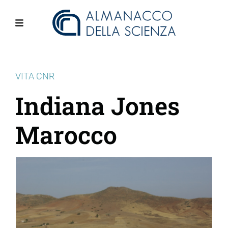
Salta
al
contenuto
Menu
principale
VITA CNR
Indiana Jones
Marocco