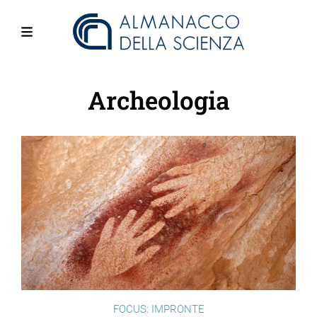
Salta
al
contenuto
Menu
principale
Archeologia
FOCUS: IMPRONTE