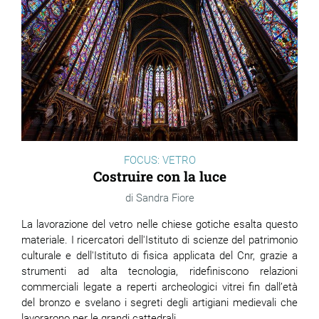
ram
edin
FOCUS: VETRO
Costruire con la luce
Sandra Fiore
La lavorazione del vetro nelle chiese gotiche esalta questo
materiale. I ricercatori dell'
Istituto di scienze del patrimonio
culturale
e dell'
Istituto di fisica applicata del
Cnr
, grazie a
strumenti ad alta tecnologia, ridefiniscono relazioni
commerciali legate a reperti archeologici vitrei fin dall’età
del bronzo e svelano i segreti degli artigiani medievali che
lavorarono per le grandi cattedrali