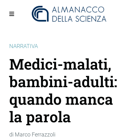
Salta
al
contenuto
Menu
principale
NARRATIVA
Medici-malati,
bambini-adulti:
quando manca
la parola
di Marco Ferrazzoli