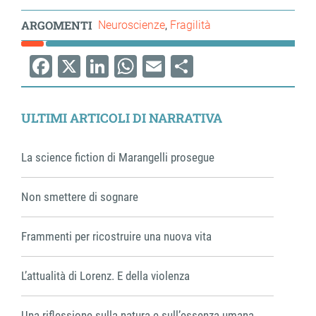
ARGOMENTI
Neuroscienze
Fragilità
Facebook
X
LinkedIn
WhatsApp
Email
Share
ULTIMI ARTICOLI DI NARRATIVA
La science fiction di Marangelli prosegue
Non smettere di sognare
Frammenti per ricostruire una nuova vita
L’attualità di Lorenz. E della violenza
Una riflessione sulla natura e sull’essenza umana