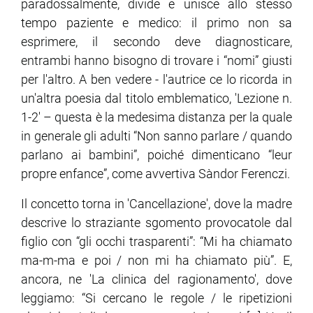
paradossalmente, divide e unisce allo stesso
tempo paziente e medico: il primo non sa
ram
edin
esprimere, il secondo deve diagnosticare,
entrambi hanno bisogno di trovare i “nomi” giusti
per l'altro. A ben vedere - l'autrice ce lo ricorda in
un'altra poesia dal titolo emblematico, 'Lezione n.
1-2' – questa è la medesima distanza per la quale
in generale gli adulti “Non sanno parlare / quando
parlano ai bambini”, poiché dimenticano “leur
propre enfance”, come avvertiva Sàndor Ferenczi.
Il concetto torna in 'Cancellazione', dove la madre
descrive lo straziante sgomento provocatole dal
figlio con “gli occhi trasparenti”: “Mi ha chiamato
ma-m-ma e poi / non mi ha chiamato più”. E,
ancora, ne 'La clinica del ragionamento', dove
leggiamo: “Si cercano le regole / le ripetizioni