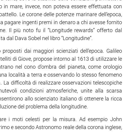
po in mare, invece, non poteva essere effettuata con
battello. Le corone delle potenze marinare dell’epoca,
 a pagare ingenti premi in denaro a chi avesse fornito
. Il più noto fu il “Longitude rewards” offerto dal
ata dal Dava Sobel nel libro “Longitudine”.
 proposti dai maggiori scienziati dell’epoca. Galileo
elliti di Giove, propose intorno al 1613 di utilizzare le
entrano nel cono d’ombra del pianeta, come orologio
 una località a terra e osservando lo stesso fenomeno
 La difficoltà di realizzare osservazioni telescopiche
evoli condizioni atmosferiche, unite alla scarsa
sentirono allo scienziato italiano di ottenere la ricca
uzione del problema della longitudine.
izzare i moti celesti per la misura. Ad esempio John
imo e secondo Astronomo reale della corona inglese,