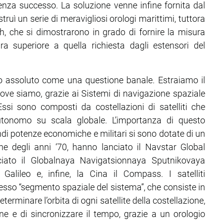
 senza successo. La soluzione venne infine fornita dal
ruì un serie di meravigliosi orologi marittimi, tuttora
ch, che si dimostrarono in grado di fornire la misura
ra superiore a quella richiesta dagli estensori del
to assoluto come una questione banale. Estraiamo il
ove siamo, grazie ai Sistemi di navigazione spaziale
ssi sono composti da costellazioni di satelliti che
utonomo su scala globale. L’importanza di questo
andi potenze economiche e militari si sono dotate di un
fine degli anni ‘70, hanno lanciato il Navstar Global
ciato il Globalnaya Navigatsionnaya Sputnikovaya
Galileo e, infine, la Cina il Compass. I satelliti
esso “segmento spaziale del sistema”, che consiste in
terminare l’orbita di ogni satellite della costellazione,
ione e di sincronizzare il tempo, grazie a un orologio