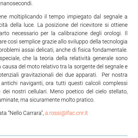
ei nanosecondi.
tiene moltiplicando il tempo impiegato dal segnale a
ocità della luce. La posizione del ricevitore si ottiene
uarto necessario per la calibrazione degli orologi. Il
e così semplice grazie allo sviluppo della tecnologia
 problemi assai delicati, anche di fisica fondamentale.
speciale, che la teoria della relatività generale sono
a causa del moto relativo tra la sorgente del segnale e
potenziali gravitazionali dei due apparati. Per nostra
i antichi naviganti, ora tutti questi calcoli complessi
 dei nostri cellulari. Meno poetico del cielo stellato,
 illuminate, ma sicuramente molto pratico.
ata “Nello Carrara",
a.rossi@ifac.cnr.it