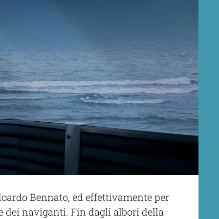
doardo Bennato, ed effettivamente per
 dei naviganti. Fin dagli albori della