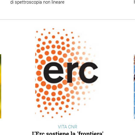
di spettroscopia non lineare
VITA CNR
L'Erc sostiene la 'frontiera'