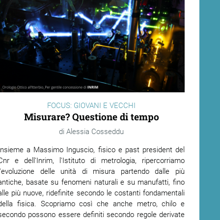
FOCUS: GIOVANI E VECCHI
Misurare? Questione di tempo
Alessia Cosseddu
Insieme a Massimo Inguscio, fisico e past president del
Cnr e dell'Inrim, l'Istituto di metrologia, ripercorriamo
l'evoluzione delle unità di misura partendo dalle più
antiche, basate su fenomeni naturali e su manufatti, fino
alle più nuove, ridefinite secondo le costanti fondamentali
della fisica. Scopriamo così che anche metro, chilo e
secondo possono essere definiti secondo regole derivate