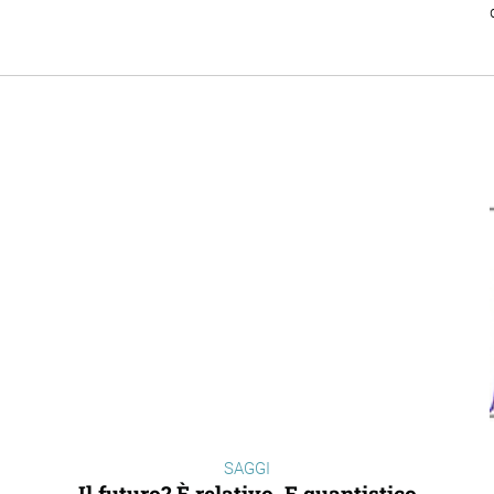
SAGGI
Il futuro? È relativo. E quantistico