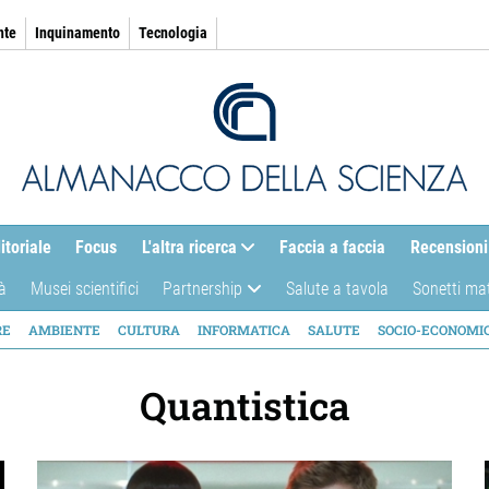
nte
Inquinamento
Tecnologia
itoriale
Focus
L'altra ricerca
Faccia a faccia
Recensioni
à
Musei scientifici
Partnership
Salute a tavola
Sonetti ma
AZIONE
RE
AMBIENTE
CULTURA
INFORMATICA
SALUTE
SOCIO-ECONOMI
ICA
Quantistica