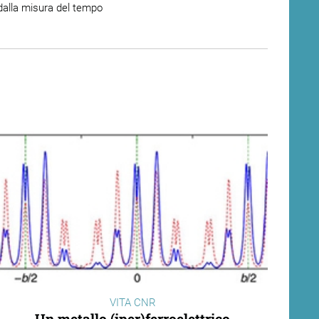
dalla misura del tempo
VITA CNR
Un metallo (iper)ferroelettrico