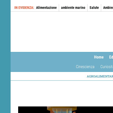
Salta
IN EVIDENZA
Alimentazione
ambiente marino
Salute
Ambie
al
contenuto
principale
Home
Ed
Cinescienza
Curiosit
NAVIG
AGROALIMENTA
TEMAT