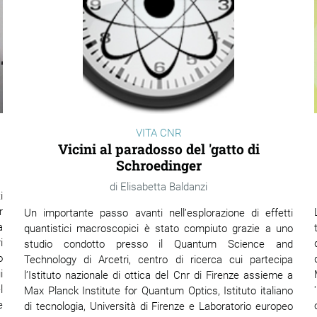
VITA CNR
Vicini al paradosso del 'gatto di
Schroedinger
Elisabetta Baldanzi
i
r
Un importante passo avanti nell’esplorazione di effetti
a
quantistici macroscopici è stato compiuto grazie a uno
i
studio condotto presso il Quantum Science and
o
Technology di Arcetri, centro di ricerca cui partecipa
i
l’Istituto nazionale di ottica del Cnr di Firenze assieme a
l
Max Planck Institute for Quantum Optics, Istituto italiano
e
di tecnologia, Università di Firenze e Laboratorio europeo