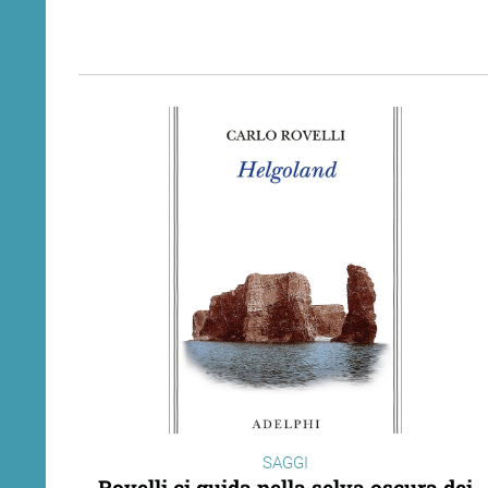
SAGGI
Rovelli ci guida nella selva oscura dei