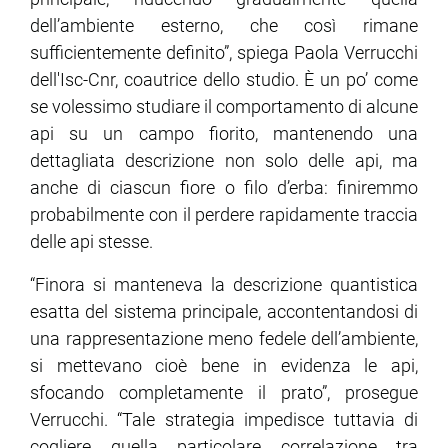
dell’ambiente esterno, che così rimane
ram
edin
sufficientemente definito”, spiega Paola Verrucchi
dell'Isc-Cnr, coautrice dello studio. È un po’ come
se volessimo studiare il comportamento di alcune
api su un campo fiorito, mantenendo una
dettagliata descrizione non solo delle api, ma
anche di ciascun fiore o filo d’erba: finiremmo
probabilmente con il perdere rapidamente traccia
delle api stesse.
“Finora si manteneva la descrizione quantistica
esatta del sistema principale, accontentandosi di
una rappresentazione meno fedele dell’ambiente,
si mettevano cioè bene in evidenza le api,
sfocando completamente il prato”, prosegue
Verrucchi. “Tale strategia impedisce tuttavia di
cogliere quella particolare correlazione tra