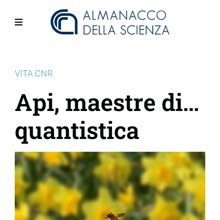
Salta
al
contenuto
Menu
principale
VITA CNR
Api, maestre di…
quantistica