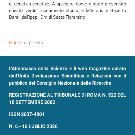
di genetica vegetale. A spiegarci come è stato preservato
questo 'verde' monumento storico e letterario è Roberto
Danti, dell'Ipsp–Cnr di Sesto Fiorentino
Briciole
Home
poesia
di
pane
L'Almanacco della Scienza è il web magazine curato
dall'Unità Divulgazione Scientifica e Relazioni con il
pubblico del Consiglio Nazionale delle Ricerche
REGISTRAZIONE AL TRIBUNALE DI ROMA N. 522 DEL
18 SETTEMBRE 2002
ISSN 2037-4801
N. 6 - 16 LUGLIO 2026