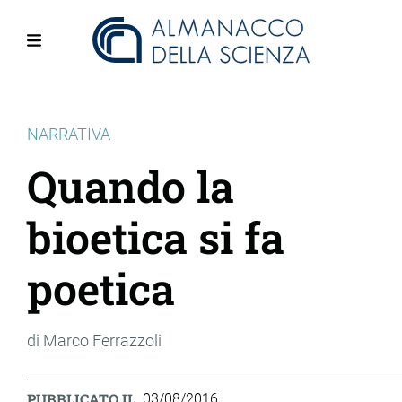
Salta
al
contenuto
Menu
principale
NARRATIVA
Quando la
bioetica si fa
poetica
di Marco Ferrazzoli
PUBBLICATO IL
03/08/2016