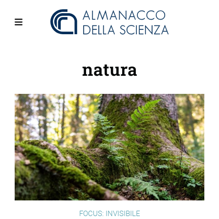
Salta
al
contenuto
Menu
principale
natura
FOCUS: INVISIBILE